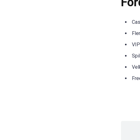
For
Cas
Fle
VIP
Spi
Vel
Fre