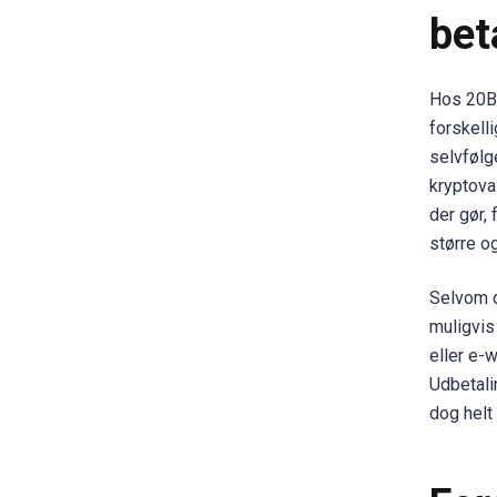
bet
Hos 20Be
forskelli
selvfølg
kryptova
der gør,
større o
Selvom d
muligvis
eller e-w
Udbetalin
dog helt 