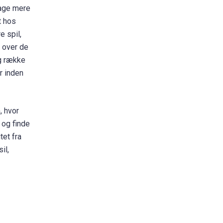
tage mere
t hos
e spil,
d over de
ng række
r inden
, hvor
 og finde
tet fra
il,