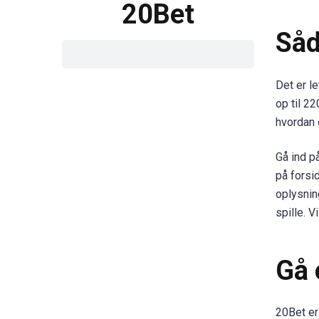
20Bet
Såd
Det er l
op til 2
hvordan 
Gå ind p
på forsi
oplysnin
spille. V
Gå 
20Bet er