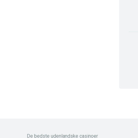
De bedste udenlandske casinoer