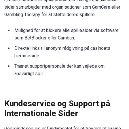
sider samarbejder med organisationer som GamCare eller
Gambling Therapy for at støtte deres spillere.
Mulighed for at blokere alle spillesider via software
som BetBlocker eller Gamban.
Direkte links til anonym rådgivning på casinoets
hjemmeside.
Trænet supportpersonale der kan vejlede om
ansvarligt spil.
Kundeservice og Support på
Internationale Sider
God kundeservice er fundamentet for et troværdigt casino.