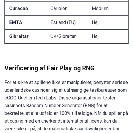
Curacao
Caribien
Medium
EMTA
Estland (EU)
Høj
Gibraltar
UK/Gibraltar
Høj
Verificering af Fair Play og RNG
For at sikre at spillene ikke er manipuleret, benytter seriøse
udenlandske casinoer sig af uafhængige testbureauer som
eCOGRA eller iTech Labs. Disse organisationer tester
casinoets Random Number Generator (RNG) for at
bekræfte, at alle udfald er 100% tilfældige. Når du spiller på
et casino med en anerkendt international licens, kan du
være sikker på, at de matematiske sandsynligheder bag