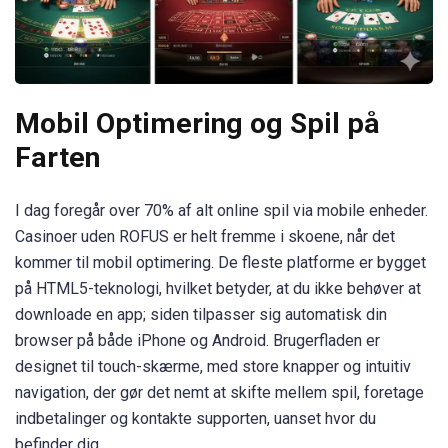
Mobil Optimering og Spil på
Farten
I dag foregår over 70% af alt online spil via mobile enheder.
Casinoer uden ROFUS er helt fremme i skoene, når det
kommer til mobil optimering. De fleste platforme er bygget
på HTML5-teknologi, hvilket betyder, at du ikke behøver at
downloade en app; siden tilpasser sig automatisk din
browser på både iPhone og Android. Brugerfladen er
designet til touch-skærme, med store knapper og intuitiv
navigation, der gør det nemt at skifte mellem spil, foretage
indbetalinger og kontakte supporten, uanset hvor du
befinder dig.