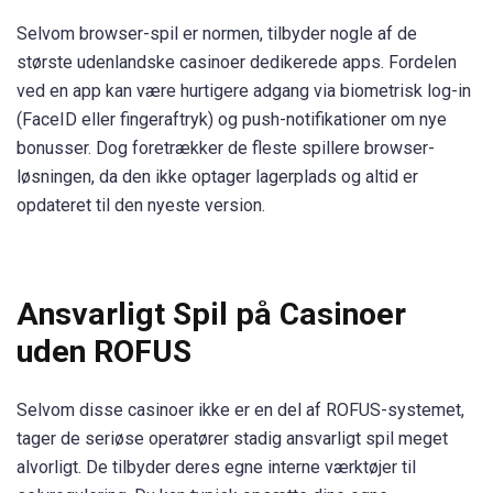
Selvom browser-spil er normen, tilbyder nogle af de
største udenlandske casinoer dedikerede apps. Fordelen
ved en app kan være hurtigere adgang via biometrisk log-in
(FaceID eller fingeraftryk) og push-notifikationer om nye
bonusser. Dog foretrækker de fleste spillere browser-
løsningen, da den ikke optager lagerplads og altid er
opdateret til den nyeste version.
Ansvarligt Spil på Casinoer
uden ROFUS
Selvom disse casinoer ikke er en del af ROFUS-systemet,
tager de seriøse operatører stadig ansvarligt spil meget
alvorligt. De tilbyder deres egne interne værktøjer til