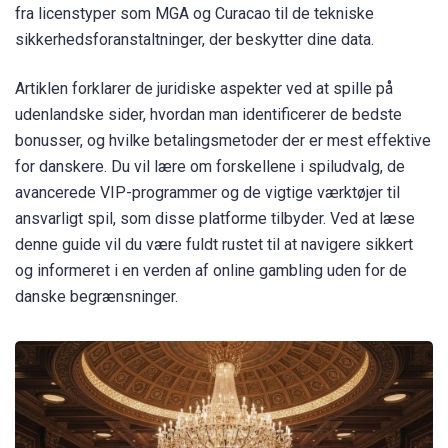
fra licenstyper som MGA og Curacao til de tekniske
sikkerhedsforanstaltninger, der beskytter dine data.
Artiklen forklarer de juridiske aspekter ved at spille på
udenlandske sider, hvordan man identificerer de bedste
bonusser, og hvilke betalingsmetoder der er mest effektive
for danskere. Du vil lære om forskellene i spiludvalg, de
avancerede VIP-programmer og de vigtige værktøjer til
ansvarligt spil, som disse platforme tilbyder. Ved at læse
denne guide vil du være fuldt rustet til at navigere sikkert
og informeret i en verden af online gambling uden for de
danske begrænsninger.