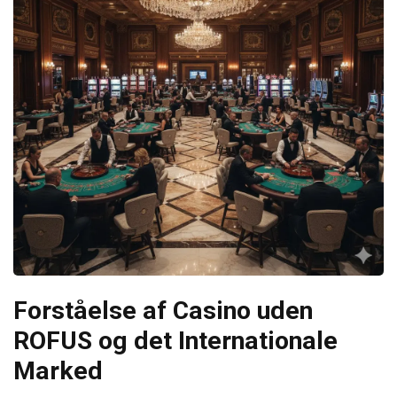
Forståelse af Casino uden
ROFUS og det Internationale
Marked