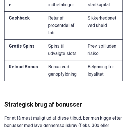
e
indbetalinger
startkapital
Cashback
Retur af
Sikkerhedsnet
procentdel af
ved uheld
tab
Gratis Spins
Spins til
Prøv spil uden
udvalgte slots
risiko
Reload Bonus
Bonus ved
Belønning for
genopfyldning
loyalitet
Strategisk brug af bonusser
For at få mest muligt ud af disse tilbud, bør man kigge efter
bonusser med lave gennemspilskrav (f.eks. 30x eller