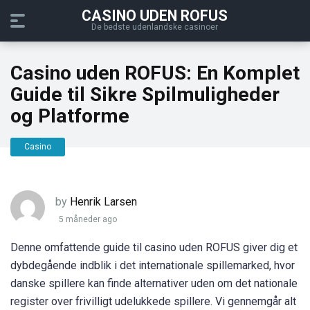
CASINO UDEN ROFUS
De bedste udenlandske casinoer
Casino uden ROFUS: En Komplet
Guide til Sikre Spilmuligheder
og Platforme
Casino
by
Henrik Larsen
5 måneder ago
Denne omfattende guide til casino uden ROFUS giver dig et
dybdegående indblik i det internationale spillemarked, hvor
danske spillere kan finde alternativer uden om det nationale
register over frivilligt udelukkede spillere. Vi gennemgår alt