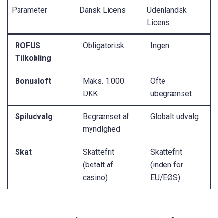
Parameter
Dansk Licens
Udenlandsk
Licens
ROFUS
Obligatorisk
Ingen
Tilkobling
Bonusloft
Maks. 1.000
Ofte
DKK
ubegrænset
Spiludvalg
Begrænset af
Globalt udvalg
myndighed
Skat
Skattefrit
Skattefrit
(betalt af
(inden for
casino)
EU/EØS)