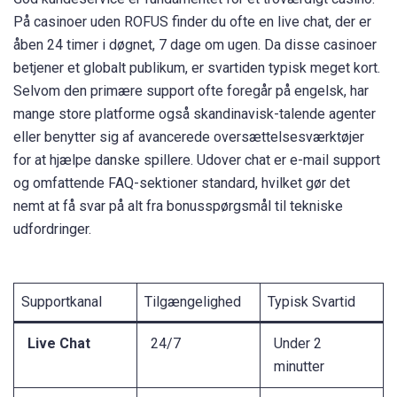
På casinoer uden ROFUS finder du ofte en live chat, der er
åben 24 timer i døgnet, 7 dage om ugen. Da disse casinoer
betjener et globalt publikum, er svartiden typisk meget kort.
Selvom den primære support ofte foregår på engelsk, har
mange store platforme også skandinavisk-talende agenter
eller benytter sig af avancerede oversættelsesværktøjer
for at hjælpe danske spillere. Udover chat er e-mail support
og omfattende FAQ-sektioner standard, hvilket gør det
nemt at få svar på alt fra bonusspørgsmål til tekniske
udfordringer.
Supportkanal
Tilgængelighed
Typisk Svartid
Live Chat
24/7
Under 2
minutter