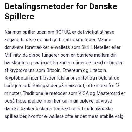
Betalingsmetoder for Danske
Spillere
Når man spiller uden om ROFUS, er det vigtigt at have
adgang til sikre og hurtige betalingsmetoder. Mange
danskere foretrækker e-wallets som Skrill, Neteller eller
MiFinity, da disse fungerer som en barriere mellem din
bankkonto og casinoet. En anden stigende trend er brugen
af kryptovaluta som Bitcoin, Ethereum og Litecoin.
Kryptobetalinger tilbyder fuld anonymitet og nogle af de
hurtigste udbetalingstider på markedet, ofte inden for få
minutter. Traditionelle metoder som VISA og Mastercard er
også tilgængelige, men her kan man opleve, at visse
danske banker blokerer transaktioner til udenlandske
spillesider, hvorfor e-wallets ofte er det mest stabile valg.