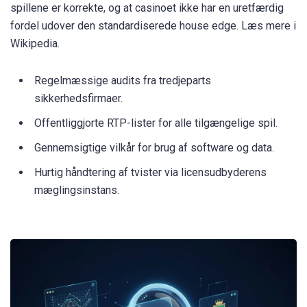
spillene er korrekte, og at casinoet ikke har en uretfærdig
fordel udover den standardiserede house edge. Læs mere i
Wikipedia.
Regelmæssige audits fra tredjeparts
sikkerhedsfirmaer.
Offentliggjorte RTP-lister for alle tilgængelige spil.
Gennemsigtige vilkår for brug af software og data.
Hurtig håndtering af tvister via licensudbyderens
mæglingsinstans.