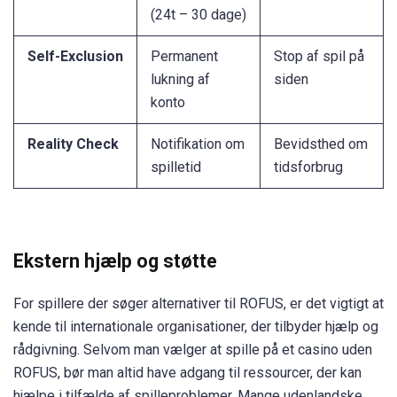
(24t – 30 dage)
Self-Exclusion
Permanent
Stop af spil på
lukning af
siden
konto
Reality Check
Notifikation om
Bevidsthed om
spilletid
tidsforbrug
Ekstern hjælp og støtte
For spillere der søger alternativer til ROFUS, er det vigtigt at
kende til internationale organisationer, der tilbyder hjælp og
rådgivning. Selvom man vælger at spille på et casino uden
ROFUS, bør man altid have adgang til ressourcer, der kan
hjælpe i tilfælde af spilleproblemer. Mange udenlandske