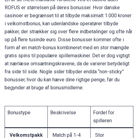
ROFUS er størrelsen på deres bonusser. Hvor danske
casinoer er begrænset til at tilbyde maksimalt 1.000 kroner
i velkomstbonus, kan udenlandske operatører tilbyde
pakker, der strækker sig over flere indbetalinger og ofte når
op på flere tusinde euro. Disse bonusser kommer ofte i
form af en match-bonus kombineret med en stor mængde
gratis spins til populære spillemaskiner. Det er dog vigtigt
at nærlæse omsætningskravene, da de varierer betydeligt
fra side til side. Nogle sider tilbyder endda “non-sticky”
bonusser, hvor du kan hæve dine rigtige penge, før du
begynder at bruge af bonusmidlerne.
Bonustype
Beskrivelse
Fordel for
spilleren
Velkomstpakk
Match på 1-4
Stor