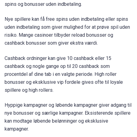
spins og bonusser uden indbetaling.
Nye spillere kan få free spins uden indbetaling eller spins
uden indbetaling som giver mulighed for at prøve spil uden
risiko. Mange casinoer tilbyder reload bonusser og
cashback bonusser som giver ekstra værdi.
Cashback ordninger kan give 10 cashback eller 15
cashback og nogle gange op til 20 cashback som
procentdel af dine tab i en valgte periode. High roller
bonusser og eksklusive vip fordele gives ofte til loyale
spillere og high rollers.
Hyppige kampagner og løbende kampagner giver adgang til
nye bonusser og særlige kampagner. Eksisterende spillere
kan modtage løbende belønninger og eksklusive
kampagner.