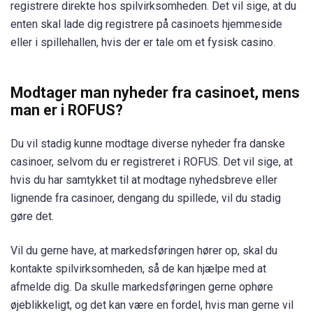
registrere direkte hos spilvirksomheden. Det vil sige, at du
enten skal lade dig registrere på casinoets hjemmeside
eller i spillehallen, hvis der er tale om et fysisk casino.
Modtager man nyheder fra casinoet, mens
man er i ROFUS?
Du vil stadig kunne modtage diverse nyheder fra danske
casinoer, selvom du er registreret i ROFUS. Det vil sige, at
hvis du har samtykket til at modtage nyhedsbreve eller
lignende fra casinoer, dengang du spillede, vil du stadig
gøre det.
Vil du gerne have, at markedsføringen hører op, skal du
kontakte spilvirksomheden, så de kan hjælpe med at
afmelde dig. Da skulle markedsføringen gerne ophøre
øjeblikkeligt, og det kan være en fordel, hvis man gerne vil