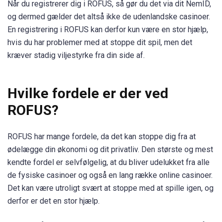
Når du registrerer dig i ROFUS, så gør du det via dit NemID,
og dermed gælder det altså ikke de udenlandske casinoer.
En registrering i ROFUS kan derfor kun være en stor hjælp,
hvis du har problemer med at stoppe dit spil, men det
kræver stadig viljestyrke fra din side af.
Hvilke fordele er der ved
ROFUS?
ROFUS har mange fordele, da det kan stoppe dig fra at
ødelægge din økonomi og dit privatliv. Den største og mest
kendte fordel er selvfølgelig, at du bliver udelukket fra alle
de fysiske casinoer og også en lang række online casinoer.
Det kan være utroligt svært at stoppe med at spille igen, og
derfor er det en stor hjælp.