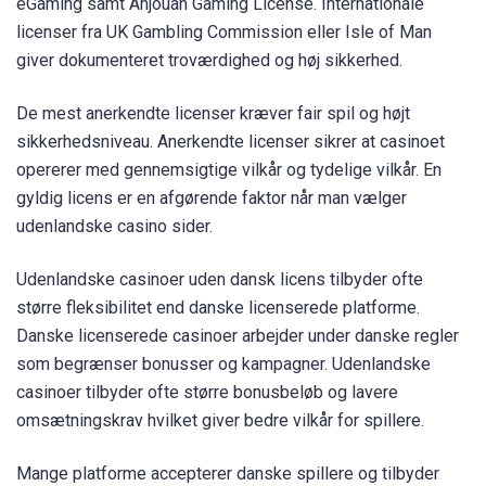
eGaming samt Anjouan Gaming License. Internationale
licenser fra UK Gambling Commission eller Isle of Man
giver dokumenteret troværdighed og høj sikkerhed.
De mest anerkendte licenser kræver fair spil og højt
sikkerhedsniveau. Anerkendte licenser sikrer at casinoet
opererer med gennemsigtige vilkår og tydelige vilkår. En
gyldig licens er en afgørende faktor når man vælger
udenlandske casino sider.
Udenlandske casinoer uden dansk licens tilbyder ofte
større fleksibilitet end danske licenserede platforme.
Danske licenserede casinoer arbejder under danske regler
som begrænser bonusser og kampagner. Udenlandske
casinoer tilbyder ofte større bonusbeløb og lavere
omsætningskrav hvilket giver bedre vilkår for spillere.
Mange platforme accepterer danske spillere og tilbyder