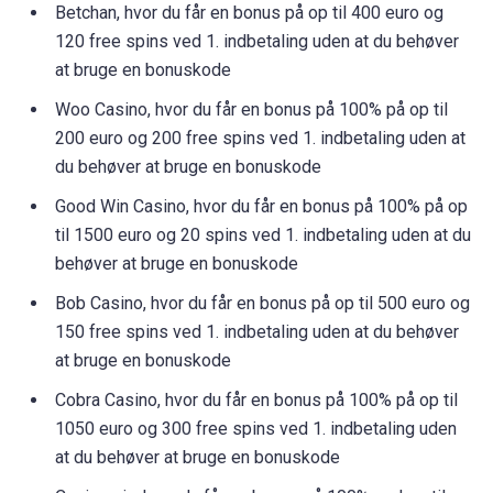
Betchan, hvor du får en bonus på op til 400 euro og
120 free spins ved 1. indbetaling uden at du behøver
at bruge en bonuskode
Woo Casino, hvor du får en bonus på 100% på op til
200 euro og 200 free spins ved 1. indbetaling uden at
du behøver at bruge en bonuskode
Good Win Casino, hvor du får en bonus på 100% på op
til 1500 euro og 20 spins ved 1. indbetaling uden at du
behøver at bruge en bonuskode
Bob Casino, hvor du får en bonus på op til 500 euro og
150 free spins ved 1. indbetaling uden at du behøver
at bruge en bonuskode
Cobra Casino, hvor du får en bonus på 100% på op til
1050 euro og 300 free spins ved 1. indbetaling uden
at du behøver at bruge en bonuskode