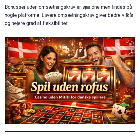
Bonusser uden omsætningskrav er sjældne men findes på
nogle platforme. Lavere omsætningskrav giver bedre vilkår
og højere grad af fleksibilitet.