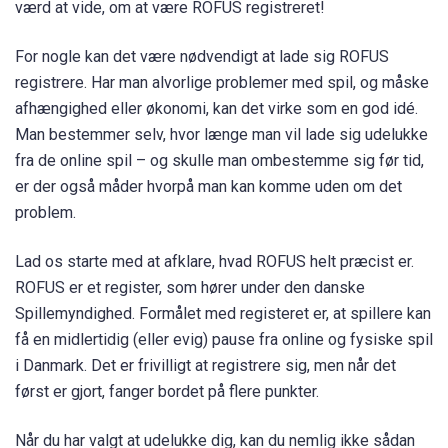
værd at vide, om at være ROFUS registreret!
For nogle kan det være nødvendigt at lade sig ROFUS
registrere. Har man alvorlige problemer med spil, og måske
afhængighed eller økonomi, kan det virke som en god idé.
Man bestemmer selv, hvor længe man vil lade sig udelukke
fra de online spil – og skulle man ombestemme sig før tid,
er der også måder hvorpå man kan komme uden om det
problem.
Lad os starte med at afklare, hvad ROFUS helt præcist er.
ROFUS er et register, som hører under den danske
Spillemyndighed. Formålet med registeret er, at spillere kan
få en midlertidig (eller evig) pause fra online og fysiske spil
i Danmark. Det er frivilligt at registrere sig, men når det
først er gjort, fanger bordet på flere punkter.
Når du har valgt at udelukke dig, kan du nemlig ikke sådan