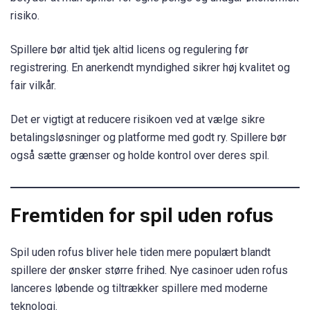
risiko.
Spillere bør altid tjek altid licens og regulering før
registrering. En anerkendt myndighed sikrer høj kvalitet og
fair vilkår.
Det er vigtigt at reducere risikoen ved at vælge sikre
betalingsløsninger og platforme med godt ry. Spillere bør
også sætte grænser og holde kontrol over deres spil.
Fremtiden for spil uden rofus
Spil uden rofus bliver hele tiden mere populært blandt
spillere der ønsker større frihed. Nye casinoer uden rofus
lanceres løbende og tiltrækker spillere med moderne
teknologi.