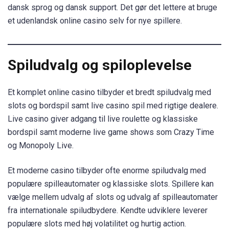
dansk sprog og dansk support. Det gør det lettere at bruge
et udenlandsk online casino selv for nye spillere.
Spiludvalg og spiloplevelse
Et komplet online casino tilbyder et bredt spiludvalg med
slots og bordspil samt live casino spil med rigtige dealere.
Live casino giver adgang til live roulette og klassiske
bordspil samt moderne live game shows som Crazy Time
og Monopoly Live.
Et moderne casino tilbyder ofte enorme spiludvalg med
populære spilleautomater og klassiske slots. Spillere kan
vælge mellem udvalg af slots og udvalg af spilleautomater
fra internationale spiludbydere. Kendte udviklere leverer
populære slots med høj volatilitet og hurtig action.