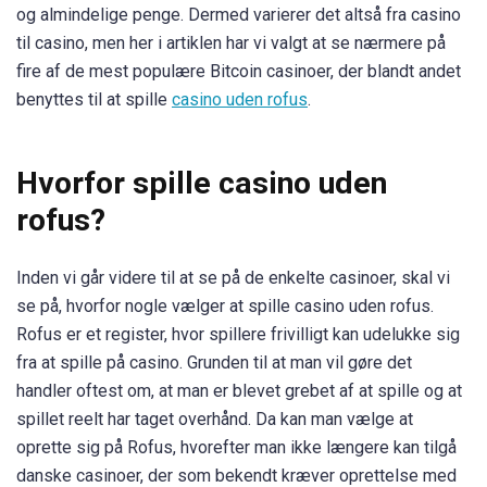
og almindelige penge. Dermed varierer det altså fra casino
til casino, men her i artiklen har vi valgt at se nærmere på
fire af de mest populære Bitcoin casinoer, der blandt andet
benyttes til at spille
casino uden rofus
.
Hvorfor spille casino uden
rofus?
Inden vi går videre til at se på de enkelte casinoer, skal vi
se på, hvorfor nogle vælger at spille casino uden rofus.
Rofus er et register, hvor spillere frivilligt kan udelukke sig
fra at spille på casino. Grunden til at man vil gøre det
handler oftest om, at man er blevet grebet af at spille og at
spillet reelt har taget overhånd. Da kan man vælge at
oprette sig på Rofus, hvorefter man ikke længere kan tilgå
danske casinoer, der som bekendt kræver oprettelse med