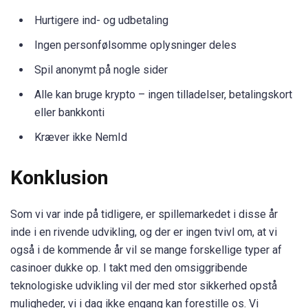
Hurtigere ind- og udbetaling
Ingen personfølsomme oplysninger deles
Spil anonymt på nogle sider
Alle kan bruge krypto – ingen tilladelser, betalingskort
eller bankkonti
Kræver ikke NemId
Konklusion
Som vi var inde på tidligere, er spillemarkedet i disse år
inde i en rivende udvikling, og der er ingen tvivl om, at vi
også i de kommende år vil se mange forskellige typer af
casinoer dukke op. I takt med den omsiggribende
teknologiske udvikling vil der med stor sikkerhed opstå
muligheder, vi i dag ikke engang kan forestille os. Vi