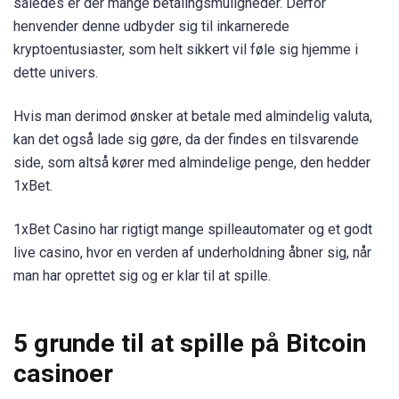
således er der mange betalingsmuligheder. Derfor
henvender denne udbyder sig til inkarnerede
kryptoentusiaster, som helt sikkert vil føle sig hjemme i
dette univers.
Hvis man derimod ønsker at betale med almindelig valuta,
kan det også lade sig gøre, da der findes en tilsvarende
side, som altså kører med almindelige penge, den hedder
1xBet.
1xBet Casino har rigtigt mange spilleautomater og et godt
live casino, hvor en verden af underholdning åbner sig, når
man har oprettet sig og er klar til at spille.
5 grunde til at spille på Bitcoin
casinoer