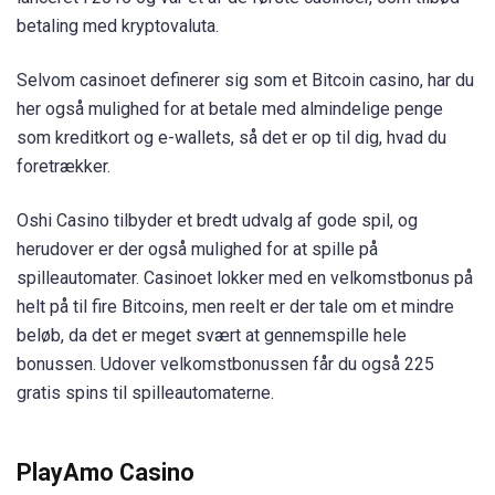
betaling med kryptovaluta.
Selvom casinoet definerer sig som et Bitcoin casino, har du
her også mulighed for at betale med almindelige penge
som kreditkort og e-wallets, så det er op til dig, hvad du
foretrækker.
Oshi Casino tilbyder et bredt udvalg af gode spil, og
herudover er der også mulighed for at spille på
spilleautomater. Casinoet lokker med en velkomstbonus på
helt på til fire Bitcoins, men reelt er der tale om et mindre
beløb, da det er meget svært at gennemspille hele
bonussen. Udover velkomstbonussen får du også 225
gratis spins til spilleautomaterne.
PlayAmo Casino