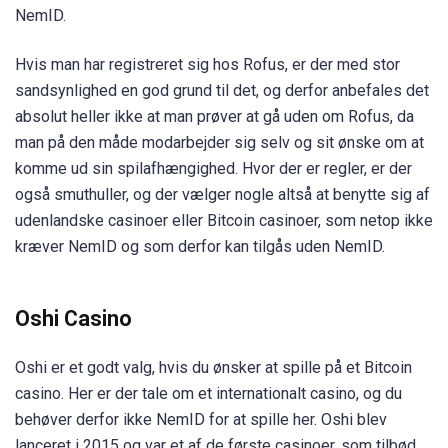
NemID.
Hvis man har registreret sig hos Rofus, er der med stor
sandsynlighed en god grund til det, og derfor anbefales det
absolut heller ikke at man prøver at gå uden om Rofus, da
man på den måde modarbejder sig selv og sit ønske om at
komme ud sin spilafhængighed. Hvor der er regler, er der
også smuthuller, og der vælger nogle altså at benytte sig af
udenlandske casinoer eller Bitcoin casinoer, som netop ikke
kræver NemID og som derfor kan tilgås uden NemID.
Oshi Casino
Oshi er et godt valg, hvis du ønsker at spille på et Bitcoin
casino. Her er der tale om et internationalt casino, og du
behøver derfor ikke NemID for at spille her. Oshi blev
lanceret i 2015 og var et af de første casinoer, som tilbød